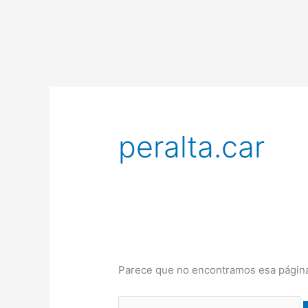
Ir
al
contenido
Buscar:
peralta.car
Parece que no encontramos esa página