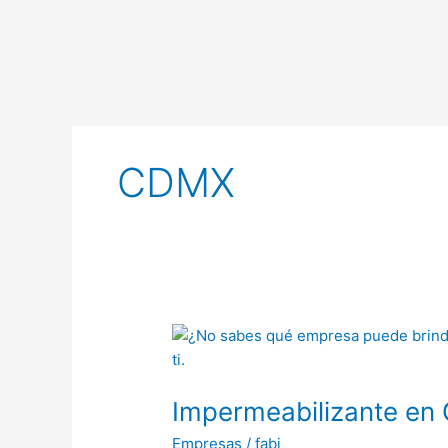
Ir
al
contenido
CDMX
Impermeabilizante
en
CDMX
Impermeabilizante e
Empresas
/
fabi