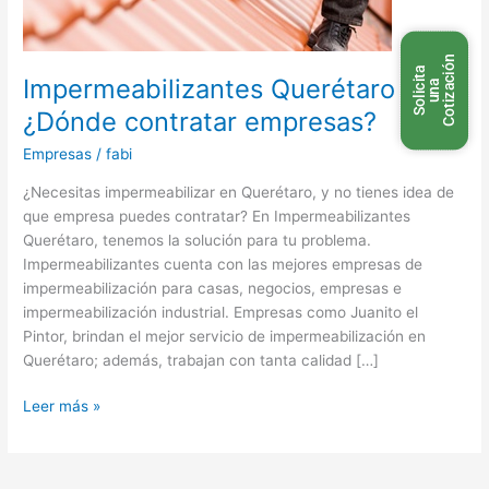
n
S
o
l
i
c
t
a
u
n
C
o
t
i
z
a
c
i
ó
Impermeabilizantes Querétaro
i
a
¿Dónde contratar empresas?
Empresas
/
fabi
¿Necesitas impermeabilizar en Querétaro, y no tienes idea de
que empresa puedes contratar? En Impermeabilizantes
Querétaro, tenemos la solución para tu problema.
Impermeabilizantes cuenta con las mejores empresas de
impermeabilización para casas, negocios, empresas e
impermeabilización industrial. Empresas como Juanito el
Pintor, brindan el mejor servicio de impermeabilización en
Querétaro; además, trabajan con tanta calidad […]
Leer más »