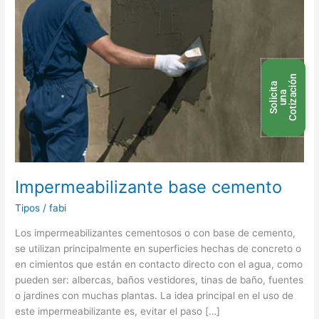
n
S
o
l
i
c
t
a
u
n
C
o
t
i
z
a
c
i
ó
i
a
Impermeabilizante base cemento
Tipos
/
fabi
Los impermeabilizantes cementosos o con base de cemento,
se utilizan principalmente en superficies hechas de concreto o
en cimientos que están en contacto directo con el agua, como
pueden ser: albercas, baños vestidores, tinas de baño, fuentes
o jardines con muchas plantas. La idea principal en el uso de
este impermeabilizante es, evitar el paso […]