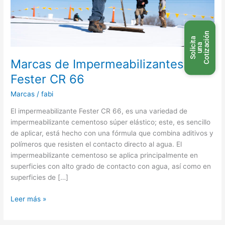
n
S
o
l
i
c
t
a
u
n
C
o
t
i
z
a
c
i
ó
i
a
Marcas de Impermeabilizantes:
Fester CR 66
Marcas
/
fabi
El impermeabilizante Fester CR 66, es una variedad de
impermeabilizante cementoso súper elástico; este, es sencillo
de aplicar, está hecho con una fórmula que combina aditivos y
polímeros que resisten el contacto directo al agua. El
impermeabilizante cementoso se aplica principalmente en
superficies con alto grado de contacto con agua, así como en
superficies de […]
Leer más »