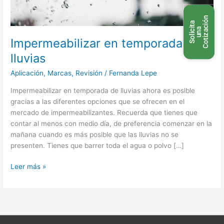
n
S
o
l
i
c
t
a
u
n
C
o
t
i
z
a
c
i
ó
i
a
Impermeabilizar en temporada de
lluvias
Aplicación
,
Marcas
,
Revisión
/
Fernanda Lepe
Impermeabilizar en temporada de lluvias ahora es posible
gracias a las diferentes opciones que se ofrecen en el
mercado de impermeabilizantes. Recuerda que tienes que
contar al menos con medio día, de preferencia comenzar en la
mañana cuando es más posible que las lluvias no se
presenten. Tienes que barrer toda el agua o polvo […]
Leer más »