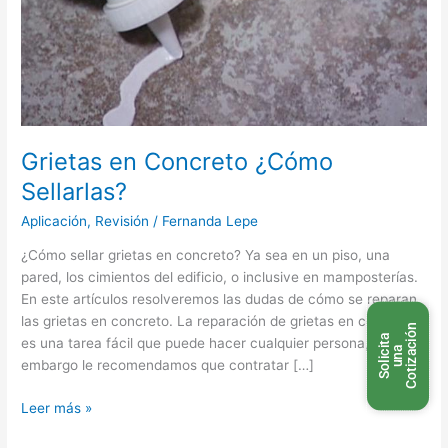
Grietas en Concreto ¿Cómo
Sellarlas?
Aplicación
,
Revisión
/
Fernanda Lepe
¿Cómo sellar grietas en concreto? Ya sea en un piso, una
pared, los cimientos del edificio, o inclusive en mamposterías.
En este artículos resolveremos las dudas de cómo se reparan
las grietas en concreto. La reparación de grietas en concreto
n
S
o
l
i
c
t
a
u
n
C
o
t
i
z
a
c
i
ó
es una tarea fácil que puede hacer cualquier persona, sin
i
a
embargo le recomendamos que contratar […]
Leer más »