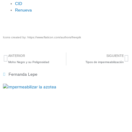
CID
Renueva
.
Icons created by: https://www.flaticon.com/authors/freepik
Previo
N
ANTERIOR
SIGUIENTE
Moho Negro y su Peligrosidad
Tipos de impermeabilización
Fernanda Lepe