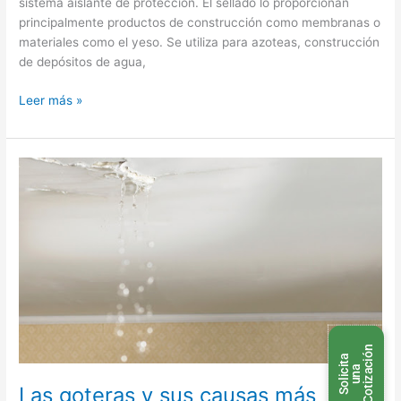
sistema aislante de protección. El sellado lo proporcionan
principalmente productos de construcción como membranas o
materiales como el yeso. Se utiliza para azoteas, construcción
de depósitos de agua,
Leer más »
Las
goteras
y
sus
causas
más
comunes
n
S
o
l
i
c
t
a
u
n
C
o
t
i
z
a
c
i
ó
i
a
Las goteras y sus causas más