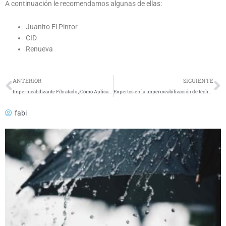
A continuación le recomendamos algunas de ellas:
Juanito El Pintor
CID
Renueva
Previo
N
ANTERIOR
SIGUIENTE
Impermeabilizante Fibratado ¿Cómo Aplicarlo?
Expertos en la impermeabilización de techos Zapopan
fabi