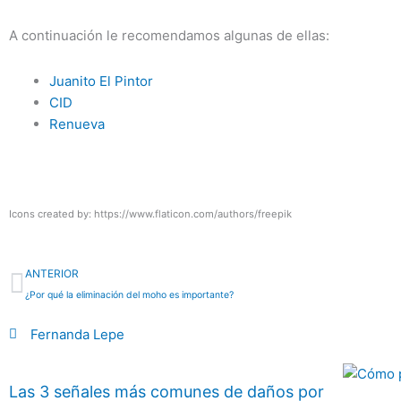
A continuación le recomendamos algunas de ellas:
Juanito El Pintor
CID
Renueva
.
Icons created by: https://www.flaticon.com/authors/freepik
Previo
ANTERIOR
¿Por qué la eliminación del moho es importante?
Fernanda Lepe
Las 3 señales más comunes de daños por