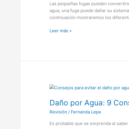
hogar
Las pequeñas fugas pueden convertirs
y
agua, una fuga puede dañar su sistema
cómo
continuación mostraremos los diferent
prevenirlas
Leer más »
Daño
por
Daño por Agua: 9 Cons
Agua:
9
Revisión
/
Fernanda Lepe
Consejos
para
Es probable que se sorprenda al saber
Evitarlo