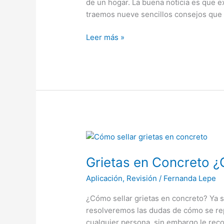
de un hogar. La buena noticia es que e
traemos nueve sencillos consejos que 
Leer más »
Grietas
en
Grietas en Concreto ¿
Concreto
¿Cómo
Aplicación
,
Revisión
/
Fernanda Lepe
Sellarlas?
¿Cómo sellar grietas en concreto? Ya se
resolveremos las dudas de cómo se repa
cualquier persona, sin embargo le re