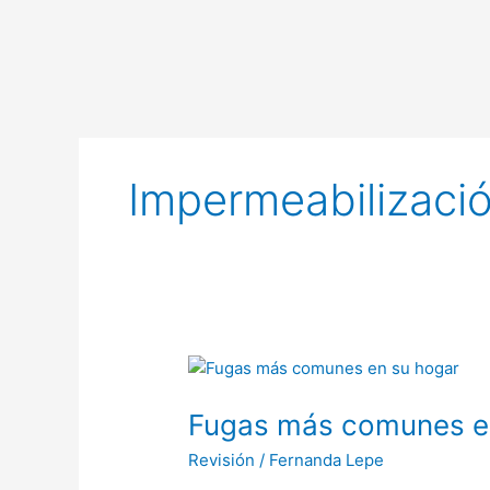
Ir
al
contenido
Impermeabilizaci
Fugas
más
Fugas más comunes en
comunes
en
Revisión
/
Fernanda Lepe
su