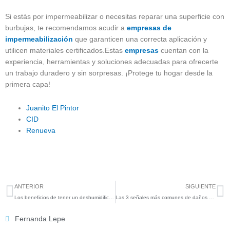
Si estás por impermeabilizar o necesitas reparar una superficie con
burbujas, te recomendamos acudir a
empresas de
impermeabilización
que garanticen una correcta aplicación y
utilicen materiales certificados.Estas
empresas
cuentan con la
experiencia, herramientas y soluciones adecuadas para ofrecerte
un trabajo duradero y sin sorpresas. ¡Protege tu hogar desde la
primera capa!
Juanito El Pintor
CID
Renueva
.
Previo
N
ANTERIOR
SIGUIENTE
Los beneficios de tener un deshumidificador
Las 3 señales más comunes de daños por agua
Fernanda Lepe