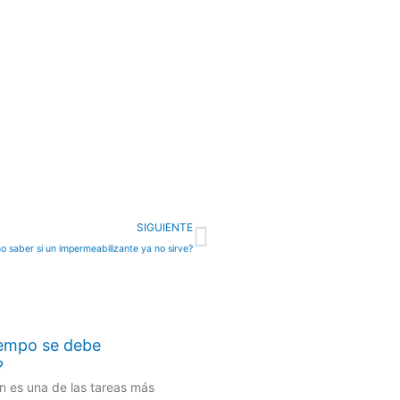
Next
SIGUIENTE
 saber si un impermeabilizante ya no sirve?
iempo se debe
?
n es una de las tareas más